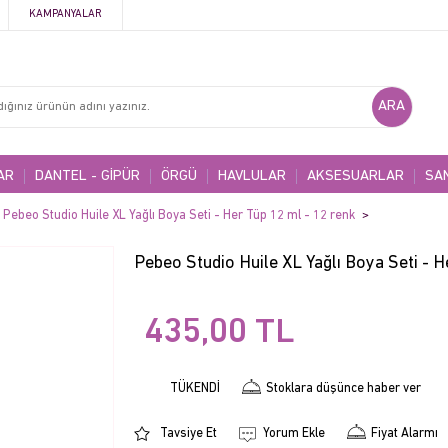
KAMPANYALAR
AR
DANTEL - GİPÜR
ÖRGÜ
HAVLULAR
AKSESUARLAR
SA
Pebeo Studio Huile XL Yağlı Boya Seti - Her Tüp 12 ml - 12 renk
Pebeo Studio Huile XL Yağlı Boya Seti - H
435,00
TL
TÜKENDİ
Stoklara düşünce haber ver
Tavsiye Et
Yorum Ekle
Fiyat Alarmı