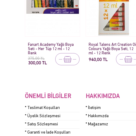
Fanart Academy Yağlı Boya
Royal Talens Art Creation Oi
Seti - Her Tüp 12 ml - 12
Colours Yağlı Boya Seti, 12
Renk
ml - 12 Renk
375,00 TL
940,00 TL
300,00 TL
ÖNEMLI BILGILER
HAKKIMIZDA
* Teslimat Koşulları
* İletişim
* Üyelik Sözleşmesi
* Hakkımızda
* Satış Sözleşmesi
* Mağazamız
* Garanti ve İade Koşulları