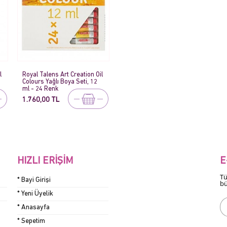
l
Royal Talens Art Creation Oil
Colours Yağlı Boya Seti, 12
ml - 24 Renk
1.760,00 TL
HIZLI ERIŞIM
E
Tü
* Bayi Girişi
bü
* Yeni Üyelik
* Anasayfa
* Sepetim