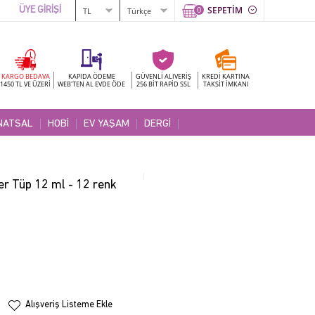
0
SEPETİM
ÜYE GİRİŞİ
KARGO BEDAVA
KAPIDA ÖDEME
GÜVENLİ ALIVERİŞ
KREDİ KARTINA
1450 TL VE ÜZERİ
WEB'TEN AL EVDE ÖDE
256 BİT RAPİD SSL
TAKSİT İMKANI
NATSAL
HOBİ
EV YAŞAM
DERGİ
er Tüp 12 ml - 12 renk
Alışveriş Listeme Ekle