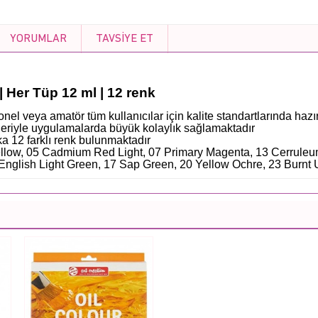
YORUMLAR
TAVSIYE ET
| Her Tüp 12 ml | 12 renk
el veya amatör tüm kullanıcılar için kalite standartlarında hazır
leriyle uygulamalarda büyük kolaylık sağlamaktadır
ka 12 farklı renk bulunmaktadır
ellow, 05 Cadmium Red Light, 07 Primary Magenta, 13 Cerruleu
 English Light Green, 17 Sap Green, 20 Yellow Ochre, 23 Burnt 