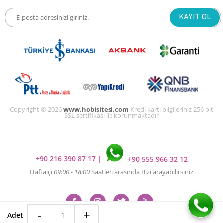
Copyright © 2026
www.hobisitesi.com
Kredi kartı bilgileriniz 256 bit
SSL sertifikası ile korunmaktadır
+90 216 390 87 17
|
+90 555 966 32 12
Haftaiçi
09:00 - 18:00
Saatleri arasında Bizi arayabilirsiniz
-
+
Adet