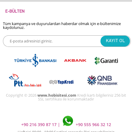
E-BÜLTEN
Tüm kampanya ve duyurulardan haberdar olmak için e-bültenimize
kaydolunuz.
Copyright © 2026
www.hobisitesi.com
Kredi kartı bilgileriniz 256 bit
SSL sertifikası ile korunmaktadır
+90 216 390 87 17
|
+90 555 966 32 12
Haftaiçi
09:00 - 18:00
Saatleri arasında Bizi arayabilirsiniz