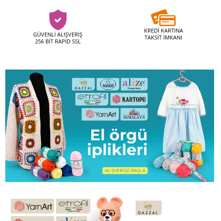
KREDİ KARTINA
GÜVENLİ ALIŞVERİŞ
TAKSİT İMKANI
256 BİT RAPİD SSL